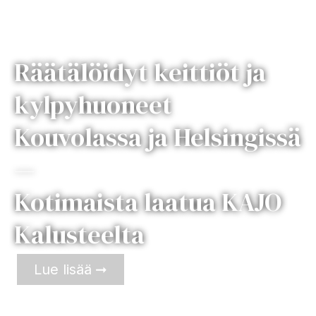
Räätälöidyt keittiöt ja
kylpyhuoneet
Kouvolassa ja Helsingissä
—
Kotimaista laatua KAJO
Kalusteelta
Lue lisää